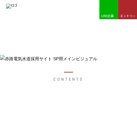
MENU
LINE応募
エントリー
ゼロから築く、自分らしさが輝くしごと。 赤路電
気水道採用サイト採用サイト
CONTENTS
PHILOSOPHY