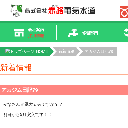
会社案内
修理部門
採用情報
HOME
新着情報
アカジム日記79
新着情報
アカジム日記79
みなさん台風大丈夫ですか？？
明日から9月突入です！！