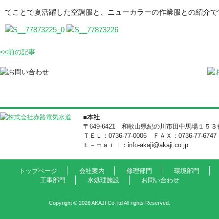
てことで夏活躍した空調服と、ニューカラーの作業服との紹介で
<<前の記事
■本社
〒649-6421 和歌山県紀の川市田中馬場１５
ＴＥＬ：0736-77-0006 ＦＡＸ：0736-77-6747
Ｅ－ｍａｉｌ：info-akaji@akaji.co.jp
トップページ
会社案内
修理部門
環境部門
工事部門
水処理施設
お問い合わせ
Copyright © 2026 AKAJI Co. ltd All rights Reserved.